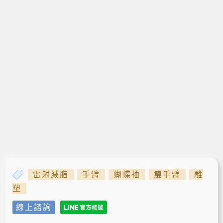
雷射減脂
手臂
蝴蝶袖
瘦手臂
雕
塑
線上諮詢