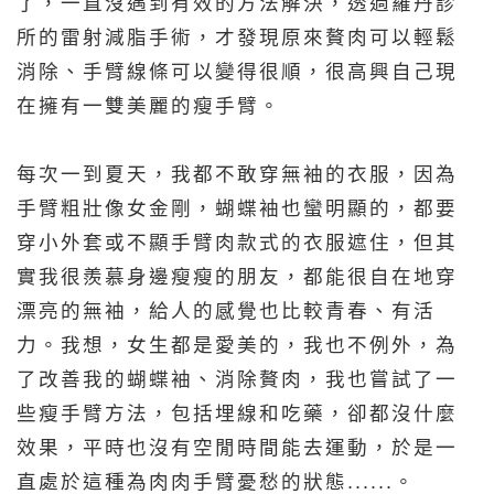
了，一直沒遇到有效的方法解決，透過羅丹診
所的雷射減脂手術，才發現原來贅肉可以輕鬆
消除、手臂線條可以變得很順，很高興自己現
在擁有一雙美麗的瘦手臂。
每次一到夏天，我都不敢穿無袖的衣服，因為
手臂粗壯像女金剛，蝴蝶袖也蠻明顯的，都要
穿小外套或不顯手臂肉款式的衣服遮住，但其
實我很羨慕身邊瘦瘦的朋友，都能很自在地穿
漂亮的無袖，給人的感覺也比較青春、有活
力。我想，女生都是愛美的，我也不例外，為
了改善我的蝴蝶袖、消除贅肉，我也嘗試了一
些瘦手臂方法，包括埋線和吃藥，卻都沒什麼
效果，平時也沒有空閒時間能去運動，於是一
直處於這種為肉肉手臂憂愁的狀態......。