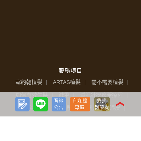
服務項目
寇約翰植髮
ARTAS植髮
需不需要植髮
如何有效生髮
減重
減肥針瘦瘦筆療程
預約
LINE
看診
自媒體
雙排
諮詢
❮
公告
專區
剝藥機
雷射減脂
音浪脂雕
隆乳
雙眼皮
開眼頭
眼袋
淚溝
唇部
私密微整
電波拉提
音波拉提
光繞雷射
除毛雷射