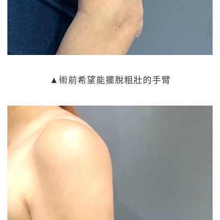
▲術前希望能擺脫粗壯的手臂