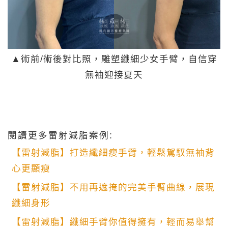
▲術前/術後對比照，雕塑纖細少女手臂，自信穿
無袖迎接夏天
閱讀更多雷射減脂案例:
【雷射減脂】打造纖細瘦手臂，輕鬆駕馭無袖背
心更顯瘦
【雷射減脂】不用再遮掩的完美手臂曲線，展現
纖細身形
【雷射減脂】纖細手臂你值得擁有，輕而易舉幫