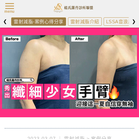
楊氏羅丹最新消
menu
❮
❯
雷射減脂-案例心得分享
雷射減脂介紹
LSSA音浪脂雕
2023-03-07
雷射減脂
案例分享