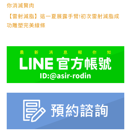
你消滅贅肉
【雷射減脂】這一夏展露手臂!初次雷射減脂成
功雕塑完美線條