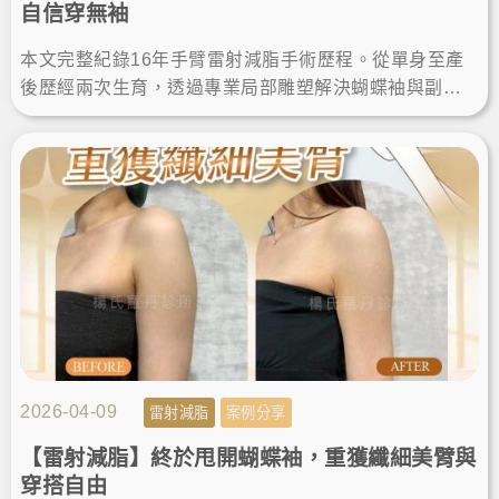
自信穿無袖
本文完整紀錄16年手臂雷射減脂手術歷程。從單身至產
後歷經兩次生育，透過專業局部雕塑解決蝴蝶袖與副
乳。分享術後維持纖細體態的關鍵，給追求安全、有感
瘦手臂的人參考。
2026-04-09
雷射減脂
案例分享
【雷射減脂】終於甩開蝴蝶袖，重獲纖細美臂與
穿搭自由