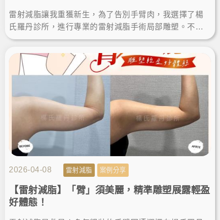
雷射減脂讓我重獲新生，為了告別手臂肉，我選擇了楊
氏羅丹診所，進行專業的雷射減脂手術局部雕塑。不僅
成功瘦手臂，術後的減脂成果也讓我滿意，終於能自信
穿上無袖上衣！
2026-04-08
雷射減脂
案例分享
【雷射減脂】「臂」須美麗，精準雕塑展露輕盈
好體態！