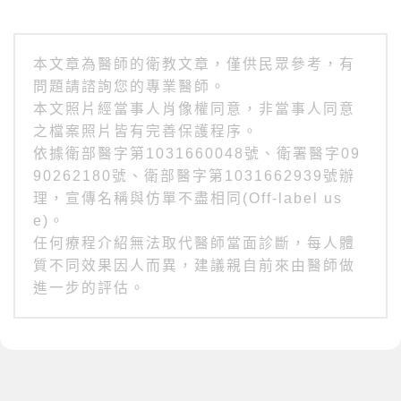
本文章為醫師的衛教文章，僅供民眾參考，有
問題請諮詢您的專業醫師。
本文照片經當事人肖像權同意，非當事人同意
之檔案照片皆有完善保護程序。
依據衛部醫字第1031660048號、衛署醫字09
90262180號、衛部醫字第1031662939號辦
理，宣傳名稱與仿單不盡相同(Off-label us
e)。
任何療程介紹無法取代醫師當面診斷，每人體
質不同效果因人而異，建議親自前來由醫師做
進一步的評估。