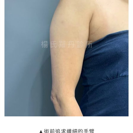
▲術前追求纖細的手臂