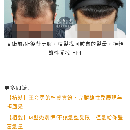
▲術前/術後對比照，植髮找回該有的髮量，拒絕
雄性禿找上門
更多閱讀:
【植髮】王金勇的植髮實錄，完勝雄性禿展現年
輕風采!
【植髮】M型禿別慌!不讓髮型受限，植髮給你豐
富髮量