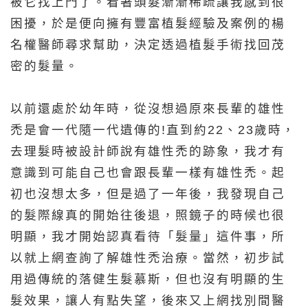
被它找上門了。看著頭髮漸漸稀疏讓我感到很
困擾，於是便向擁有豐富植髮經驗及案例的楊
名權醫師尋求幫助，決定透過植髮手術找回茂
密的髮量。
以前還處於幼年時，從沒想過原來長輩的雄性
禿是會一代隨一代遺傳的!直到約22、23歲時，
去理髮時被設計師說有雄性禿的跡象，我才有
意識到可能自己也會跟長輩一樣有雄性禿。起
初也沒想太多，但是過了一年後，我發現自己
的髮際線真的開始往後退，照鏡子的時候也很
明顯，我才開始認真看待「髮量」這件事，所
以就上網查詢了解雄性禿治療。當然，初步試
用過傳統的落健生髮慕斯，但也沒有明顯的生
髮效果，讓人有點失望，後來又上網找別間醫