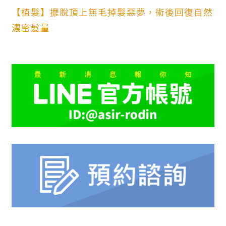
【植髮】擺脫頂上無毛掉髮惡夢，術後回復自然
濃密髮量