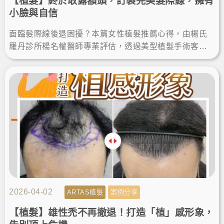
【植髮】終於敢露額頭，訂製完美髮際線，擁有
小臉與自信
面臨髮際線後退困擾？本篇女性植髮推薦心得，由楊氏
羅丹診所楊名權醫師專業評估，透過美型植髮手術客製
化設計髮際線，順利改善高額頭植髮需求。術後找回自
然髮量與自信！
2026-04-02
ARTAS植髮
案例分享
【植髮】雄性禿不再撤退！打造「植」感形象，