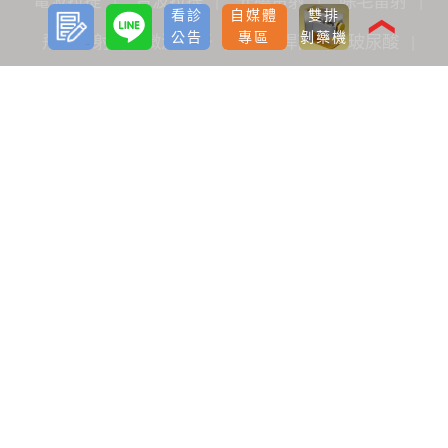
電波拉提
音波拉提
光繞雷射
除毛雷射
預約
LINE
看診
自媒體
雙排
諮詢
❮
公告
專區
剝藥機
飛梭雷射
微波除汗
肉毒桿菌
玻尿酸
洢蓮絲
鼻型調整
女性保養
魔塑吸脂
飛針滾針生長因子
神力拉提埋線
臉部微雕拉提
FLX鳳凰電波
Pico L.O.柔皮秒
威力秀雷射治療儀
水光槍
淨透水飛梭
女性微創痔瘡手術
關於我們
品牌價值
醫療團隊
全台據點
最新分享
看診公告
自媒體專區
海外診友
手術前後護理