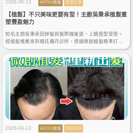
2026-05-13
ARTAS植髮
案例分享
【植髮】不只美味更要有型！主廚吳秉承植髮重
塑豐盈魅力
知名主廚吳秉承因掉髮與髮際線後退，上鏡造型受限。
經植髮推薦來到楊氏羅丹診所，透過微創植髮精準打造
客製化髮際線。這次的植髮經歷讓他重拾豐盈，自信展
現無死角帥氣。
2026-04-13
ARTAS植髮
案例分享