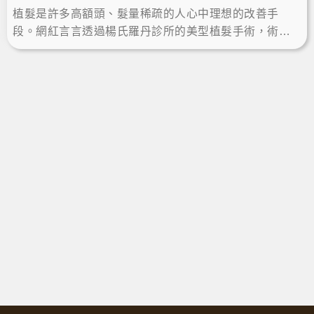
植髮是許多高額頭、髮量稀疏的人心中理想的改善手
段。網紅言言透過楊氏羅丹診所的美型植髮手術，術後
一年成功當髮量富翁，重拾自信、露額頭綁馬尾，擁有
完美髮際線顯小臉。