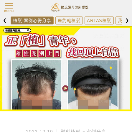
楊氏羅丹最新消
menu
❮
❯
植髮-案例心得分享
寇約翰植髮
ARTAS植髮
我需不
2022-12-19
微創植髮
案例分享