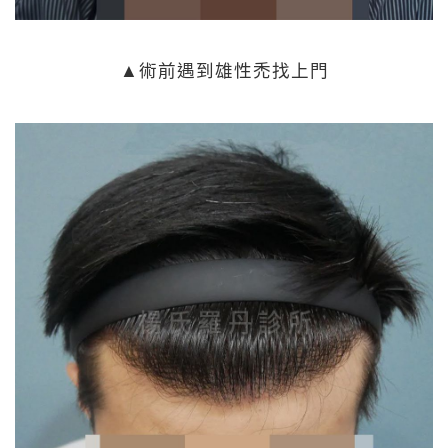
▲術前遇到雄性禿找上門