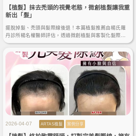
【植髮】抹去禿頭的視覺老態，微創植髮讓我重
新出「髮」
擺脫掉髮、禿頭與髮際線後退！本篇植髮推薦由楊氏羅
丹診所楊名權醫師評估，透過微創植髮與客製化髮際線
設計，解決高額頭植髮需求，術後重獲自然髮量與自
信。
2026-04-07
ARTAS植髮
案例分享