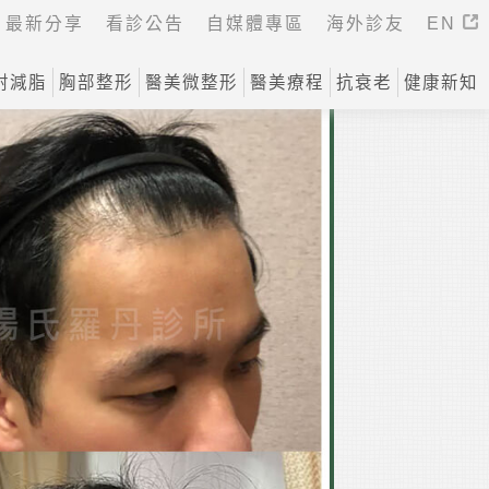
最新分享
看診公告
自媒體專區
海外診友
EN
射減脂
胸部整形
醫美微整形
醫美療程
抗衰老
健康新知