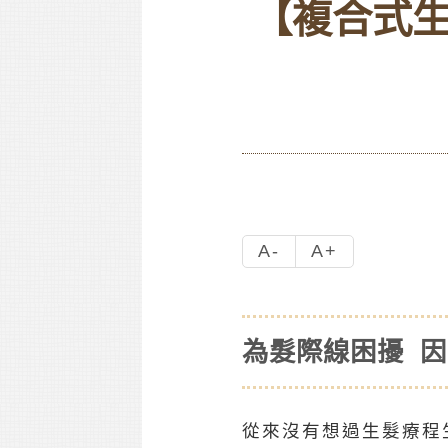
【複合式
A-
A+
為髮際線困擾 
從來沒有想過生髮療程