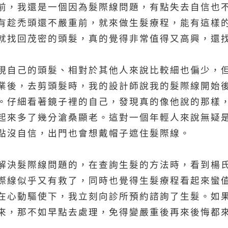
前，我還是一個因為髮際線問題，有點失去自信也
有趁禿頭還不嚴重前，就來做生髮療程，能有這樣
就找回茂密的頭髮，真的覺得非常值得又高興，還
現自己的頭髮、相對於其他人來說比較細也偏少，
業後，去剪頭髮時，我的設計師說我的髮際線開始
。仔細看著鏡子裡的自己，發現真的像他說的那樣
起來多了幾分滄桑顯老。這對一個年輕人來說無疑
點沒自信，出門也會想戴帽子遮住髮際線。
解決髮際線問題的，在查詢生髮的方法時，看到楊
際線似乎又有救了，同時也覺得生髮療程看起來蠻
在心動驅使下，我立刻向診所預約諮詢了生髮。如
來，那不如早點去處理，免得變嚴重後再來後悔都