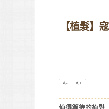
【植髮】寇
A-
A+
值得等待的植髮