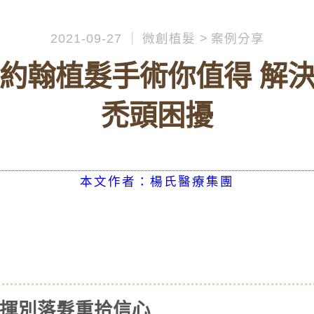
2021-09-27
微創植髮
案例分享
約翰植髮手術你值得 解
禿頭困擾
本文作者：楊氏醫療集團
 揮別落髮重拾信心