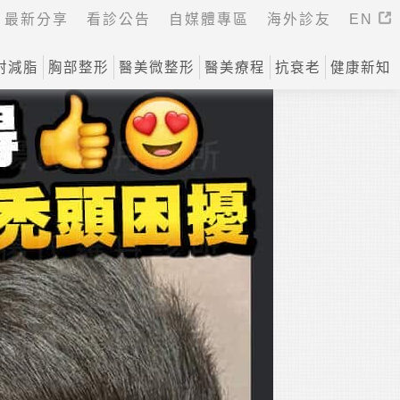
最新分享
看診公告
自媒體專區
海外診友
EN
射減脂
胸部整形
醫美微整形
醫美療程
抗衰老
健康新知