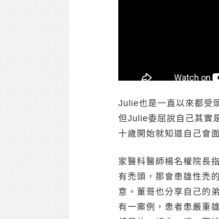
Julie也是一直以來
週三晚上10:15分民
但Julie委屈說自己
詹惟中，一起與主持人
十歲開始就知道自己會
場就分享自己因為中年
家醫科醫師楊名權院長
以：「決戰光明頂了吧
有禿頭，那會患雄性禿的
意。董哥也分享自己的
有一案例，患者患嚴重