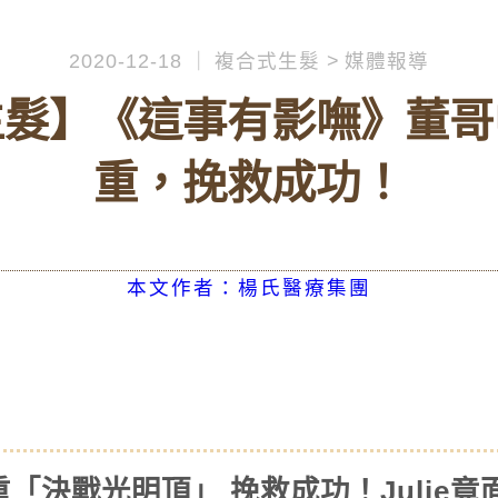
2020-12-18
複合式生髮
媒體報導
生髮】《這事有影嘸》董哥
重，挽救成功！
本文作者：楊氏醫療集團
「決戰光明頂」 挽救成功！Julie