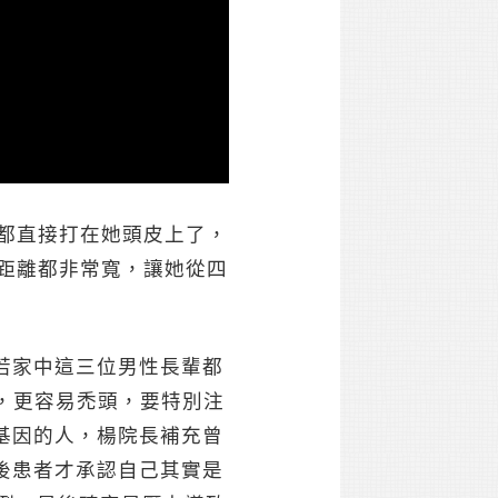
乎都直接打在她頭皮上了，
科醫師楊名權、風俗專家
間距離都非常寬，讓她從四
的話題。 董至成一開
他這顆沒什麼頭髮的頭可
若家中這三位男性長輩都
，更容易禿頭，要特別注
基因的人，楊院長補充曾
後患者才承認自己其實是