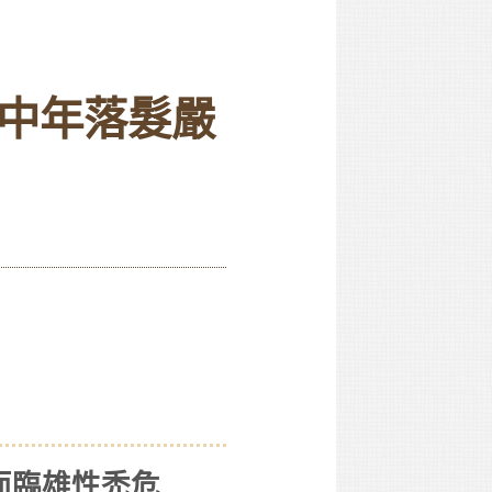
中年落髮嚴
竟面臨雄性禿危