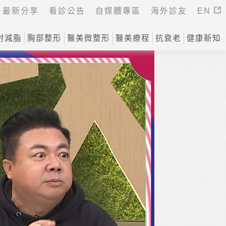
最新分享
看診公告
自媒體專區
海外診友
EN
射減脂
胸部整形
醫美微整形
醫美療程
抗衰老
健康新知