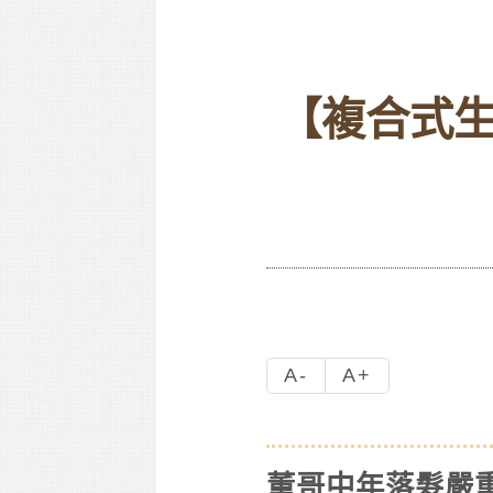
【複合式
A-
A+
董哥中年落髮嚴重