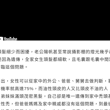
都受頭髮細少而困擾，老公陽帆甚至常說攝影棚的燈光幾
視《這事有影嘸》今天邀請到董至成、Julie、家醫
其實是因為遺傳，全家女生頭髮都細軟，且毛囊跟毛囊中
林美秀聊聊「男女老少都害怕，毛髮稀疏運勢差？」
面臨這個問題。
過後掉髮嚴重，上綜藝節目大家總開他玩笑，自嘲
指出，女性可以從家中的外公、爸爸、舅舅去做判斷，
」，讓他又氣又好笑。
機率就高達75%，而油性頭皮的人又比頭皮不油的人
弟弟妹妹滿頭茂密黑髮，自己卻是唯一遺傳到家中禿頭
雄性禿，但爸爸媽媽及家中親戚都沒有這個問題，到最