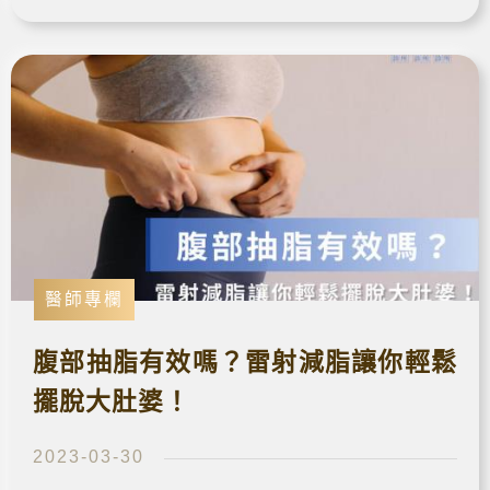
脂肪、雕塑曲線的話千萬不能錯過！
醫師專欄
腹部抽脂有效嗎？雷射減脂讓你輕鬆
擺脫大肚婆！
2023-03-30