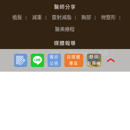
醫師分享
植髮
減重
雷射減脂
胸部
微整形
醫美療程
媒體報導
植髮生髮
減重
雷射減脂
胸部
預約
LINE
看診
自媒體
雙排
諮詢
❮
公告
專區
剝藥機
微整形
醫美療程
抗衰老
Deep TMS™
老化定義
老化學說
抗衰老研究
抗衰老醫療
幹細胞
幹細胞應用
外泌體
外泌體應用