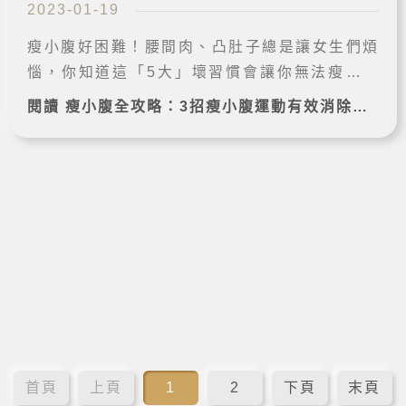
2023-01-19
瘦小腹好困難！腰間肉、凸肚子總是讓女生們煩
惱，你知道這「5大」壞習慣會讓你無法瘦小腹
嗎？本文教你3個有效瘦小腹運動，以及快速瘦
閱讀 瘦小腹全攻略：3招瘦小腹運動有效消除凸肚子！ 完整案例➔
小腹的方法，並傳授你瘦小腹飲食安排，跟凸肚
腩說掰掰！
首頁
上頁
1
2
下頁
末頁