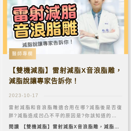
醫師專欄
【雙機減脂】雷射減脂X音浪脂雕，
減脂說讓專家告訴你！
2023-10-17
雷射減脂和音浪脂雕適合用在哪?減脂後是否復
胖?減脂造成凹凸不平的原因是?你該知道的減脂
說，由減脂專家賴斯敏醫師告訴你，想解決頑固
閱讀 【雙機減脂】雷射減脂X音浪脂雕，減脂說讓專家告訴你！ 完整案例➔