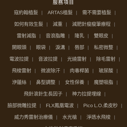
服務項目
寇約翰植髮
ARTAS植髮
需不需要植髮
如何有效生髮
減重
減肥針瘦瘦筆療程
雷射減脂
音浪脂雕
隆乳
雙眼皮
開眼頭
眼袋
淚溝
唇部
私密微整
電波拉提
音波拉提
光繞雷射
除毛雷射
飛梭雷射
微波除汗
肉毒桿菌
玻尿酸
洢蓮絲
鼻型調整
女性保養
魔塑吸脂
飛針滾針生長因子
神力拉提埋線
臉部微雕拉提
FLX鳳凰電波
Pico L.O.柔皮秒
威力秀雷射治療儀
水光槍
淨透水飛梭