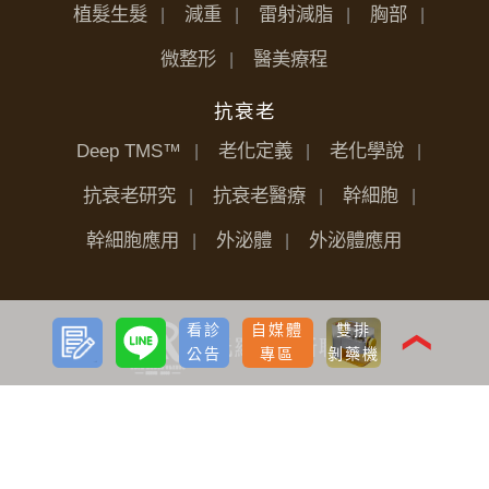
植髮生髮
減重
雷射減脂
胸部
微整形
醫美療程
抗衰老
Deep TMS™
老化定義
老化學說
抗衰老研究
抗衰老醫療
幹細胞
幹細胞應用
外泌體
外泌體應用
預約
LINE
看診
自媒體
雙排
諮詢
❮
公告
專區
剝藥機
服務專線：0800-888-758
服務時間：週一至週五10:00-21:00/週六12:0