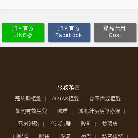
加入官方
加入官方
諮詢費用
LINE@
Facebook
Cost
服務項目
寇約翰植髮
ARTAS植髮
需不需要植髮
如何有效生髮
減重
減肥針瘦瘦筆療程
雷射減脂
音浪脂雕
隆乳
雙眼皮
開眼頭
眼袋
淚溝
唇部
私密微整