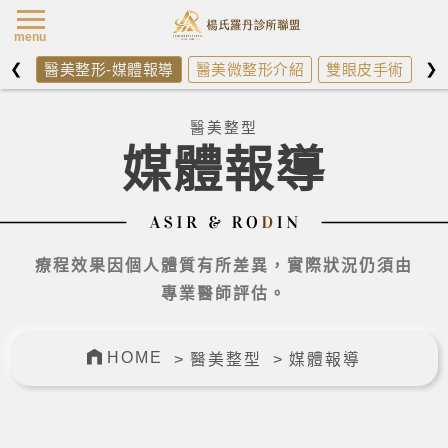
楊氏羅丹最新消
menu
❮
❯
醫美整形-媒體報導
醫美微整形介紹
雙眼皮手術
開
楊氏羅丹診所醫美整型最新消息，
醫美整型
媒體報導
療程效果因個人體質有所差異，實際狀況仍須由
專業醫師評估。
HOME
醫美整型
媒體報導