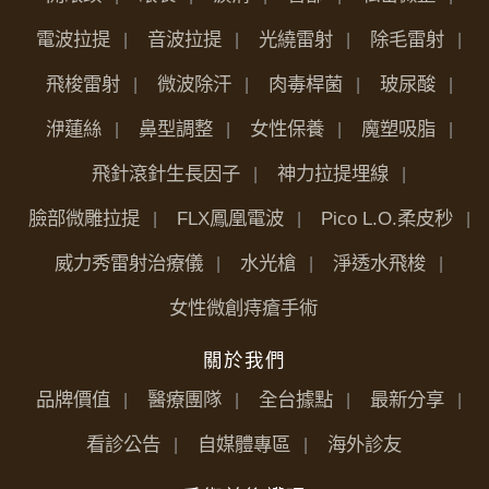
電波拉提
音波拉提
光繞雷射
除毛雷射
飛梭雷射
微波除汗
肉毒桿菌
玻尿酸
洢蓮絲
鼻型調整
女性保養
魔塑吸脂
飛針滾針生長因子
神力拉提埋線
臉部微雕拉提
FLX鳳凰電波
Pico L.O.柔皮秒
威力秀雷射治療儀
水光槍
淨透水飛梭
女性微創痔瘡手術
關於我們
品牌價值
醫療團隊
全台據點
最新分享
看診公告
自媒體專區
海外診友